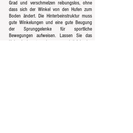
Grad und verschmelzen reibungslos, ohne
dass sich der Winkel von den Hufen zum
Boden ändert. Die Hinterbeinstruktur muss
gute Winkelungen und eine gute Beugung
der Sprunggelenke für sportliche
Bewegungen aufweisen. Lassen Sie das
Kniegelenk gut nach vorne und tief in den
Flankenbereich legen, wobei die
Oberschenkel und Dichtungen gut bemuskelt
sind. Die Gaskin ist im Verhältnis zur Kanone
relativ lang. Die hinteren Kanonen stehen
senkrecht zum Boden, wenn sich die Punkte
von Sprunggelenken und Gesäß in
denselben vertikalen Linien befinden. Die
hinteren Fesseln neigen sich um 40 bis 50
Grad und mischen sich reibungslos, ohne
dass sich der Winkel von den Hufen zum
Boden ändert. Die Hufe sind auf eine
praktische Länge zugeschnitten und haben
eine ausreichende Zehenlänge und einen