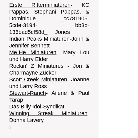
Erste Ritterminiaturen
- KC
Pappas, Stephani Pappas, &
Dominique _cc781905-
5cde-3194- bb3b-
136bad5cf58d_ Jones
Indian Peaks Miniaturen
-John &
Jennifer Bennett
Me-He Miniaturen
- Mary Lou
und Harry Elder
Rockin' Z Miniatures - Jon &
Charmayne Zucker
Scott Creek Miniaturen
- Joanne
und Larry Ross
Stewart-Ranch
- Ailene & Paul
Tarap
Das Billy Idol-Syndikat
Winning Streak Miniaturen
-
Donna Lavery