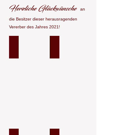
Herzliche Glückwünsche
an
die Besitzer dieser herausragenden
Vererber des Jahres 2021!
Indian Peaks Dare To Impress
Alliance Boleros Bravo
#1-
#2
$6,602.79
$2,112,11