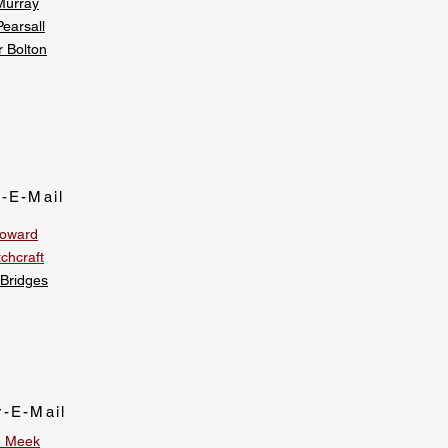
Murray
Pearsall
r Bolton
r-E-Mail
Howard
chcraft
 Bridges
r-E-Mail
e Meek