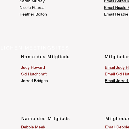
Sarah Murray
Email Sarah 
Nicole Pearsall
Email Nicole 
Heather Bolton
Email Heathe
LICHEN MEETINGSITES
Name des Mitglieds
Mitgliede
Judy Howard
Email Judy 
Sid Hutchcraft
Email Sid Hut
Jerred Bridges
Email Jerred
Name des Mitglieds
Mitgliede
Debbie Meek
Email Debbi