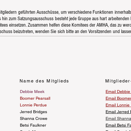
Mitgliedern geführten Ausschüsse, um verschiedene Funktionen innerha
hin zum Satzungsausschuss besteht jede Gruppe aus hart arbeitenden Mit
itees einsetzen. Zusammen helfen diese Komitees der AMHA, das zu werde
chuss beizutreten, wenden Sie sich bitte an den Vorsitzenden und lasse
Name des Mitglieds
Mitglieder
Debbie Meek
Email Debbie
Boomer Pearsall
Email Boomer
Lonnie Perdue
Email Lonnie
Jerred Bridges
Email Jerred 
Shanna Crowe
Email Shann
Betsi Faulkner
Email Betsi F