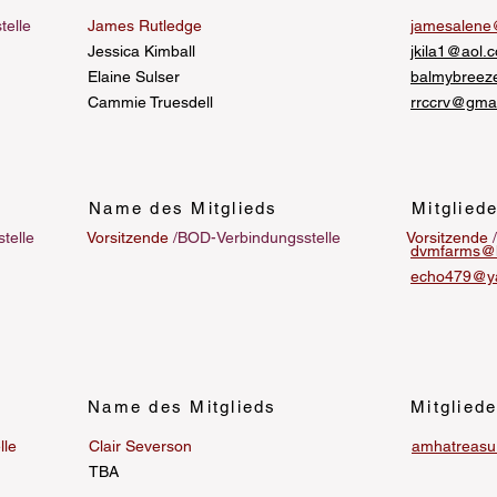
telle
James Rutledge
jamesalene@
Jessica Kimball
jkila1@aol.
Elaine Sulser
balmybreez
Cammie Truesdell
rrccrv@gma
Name des Mitglieds
Mitglied
telle
Vorsitzende
/BOD-Verbindungsstelle
Vorsitzende
dvmfarms@h
echo479@y
Name des Mitglieds
Mitglied
lle
Clair Severson
amhatreasu
TBA