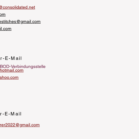
consolidated.net
com
estitches@gmail.com
il.com
er-E-Mail
/BOD-Verbindungsstelle
otmail.com
ahoo.com
er-E-Mail
rer2022@gmail.com