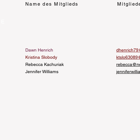
Name des Mitglieds
Mitglied
VE
Dawn Henrich
dhenrich79
Kristina Slobody
ktslo63089
Rebecca Kachuriak
rebecca@ne
Jennifer Williams
j
enniferwil