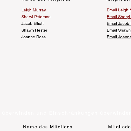
Leigh Murray
Email Leigh 
Sheryl Peterson
Email Sheryl
Jacob Elliott
Email Jacob E
Shawn Hester
Email Shawn
Joanne Ross
Email Joann
 überwinden und Einschränkungen überwinde
Name des Mitglieds
Mitglied