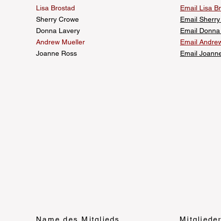
Lisa Brostad
Email Lisa B
Sherry Crowe
Email Sherr
Donna Lavery
Email Donna
Andrew Mueller
Email Andrew
Joanne Ross
Email Joann
Name des Mitglieds
Mitgliede