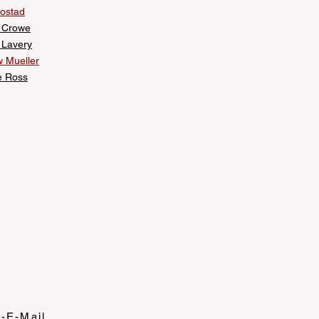
rostad
y Crowe
 Lavery
 Mueller
e Ross
r-E-Mail