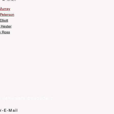
Murray
 Peterson
lliott
 Hester
e Ross
n (ehemals besondere
er-E-Mail