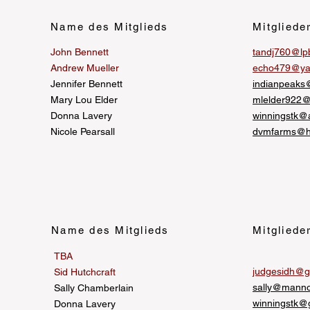
Name des Mitglieds
Mitgliede
John Bennett
tandj760@lp
Andrew Mueller
echo479@ya
Jennifer Bennett
indianpeaks
Mary Lou Elder
mlelder922@
Donna Lavery
winningstk@
Nicole Pearsall
dvmfarms@h
Name des Mitglieds
Mitgliede
TBA
judgesidh@g
Sid Hutchcraft
sally@mann
Sally Chamberlain
winningstk@
Donna Lavery