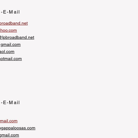
r-E-Mail
broadband.net
hoo.com
@lpbroadband.net
gmail.com
aol.com
otmail.com
r-E-Mail
mail.com
ogappaloosas.com
gmail.com